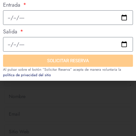
Entrada
Su dirección de correo electrónico no se publicará.
Salida
SOLICITAR RESERVA
Al pulsar sobre el botón “Solicitar Reserva” acepta de manera voluntaria la
política de privacidad del sitio