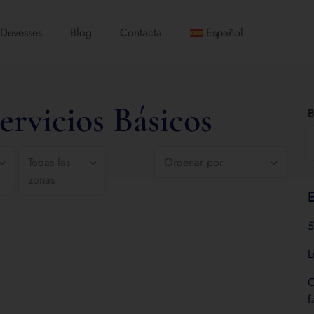
 Devesses
Blog
Contacta
Español
ervicios Básicos
B
Todas las
Ordenar por
zonas
E
5
L
O
f