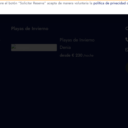
bre el botón “Solicitar Reserva” acepta de manera voluntaria la
política de privacidad d
Playas de Invierno
C
e
Playas de Invierno
Denia
desde € 230
/noche