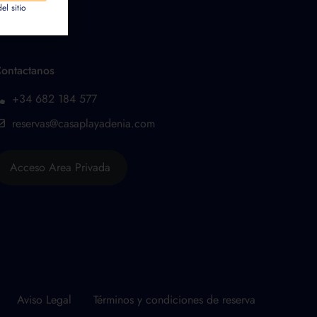
el sitio
ontactanos
+34 682 184 577
reservas@casaplayadenia.com
Acceso Area Privada
Aviso Legal
Términos y condiciones de reserva