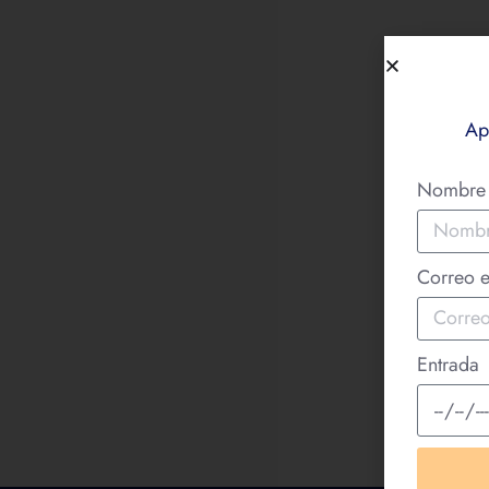
Ap
Nombr
Correo e
Entrada