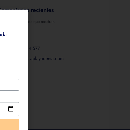
Comentarios recientes
o hay comentarios que mostrar.
ada
ontacta
+34 682 184 577
reservas@casaplayadenia.com